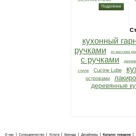
SALVARANI Италия
Подробнее
С
кухонный гар
ручками
из массива де
с ручками
дерев
ку
Cucine Lube
стиле
лакиро
островами
деревянные ку
О нас
Сотрудничество
Услуги
Бренды
Дизайнеры
Каталог товаров