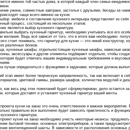
яется именно той частью дома, в которой каждый член семьи ежедневн
мени.
ение ужина, совместные завтраки, застолья с друзьями, беседы за чаем
роисходят чаще всего именно на кухне.
ыбор мебели и составление кухонного интерьера представляет из себя
чный процесс, состоящий из нескольких этапов.
них является выбор кухонного гарнитура.
вильно выбрать кухонный гарнитур, необходимо учитывать все его особе
и желания. Ведь всё зависит от того, что в итоге вам необходимо получ
его стоит понимать, что гарнитур для кухни — это некий конструктор, к
из различных блоков.
ца, кухонные шкафы, отдельностоящие кухонные шкафы, навесные шк
лонны, аксессуары и другие элементы подбирают отдельно, чтобы созда
 которая будет отвечать вашим индивидуальным требованиям и вкусовы
ениям.
ла лучше определиться с функциями и задачами, которые должна выпол
 этап имеет более творческую направленность, так как включает в се
териалов, цветовой гаммы, размера шкафов, количества модулей и диз
о, как весь ряд этих пожеланий будет сформулирован, дело остается за
и, которые доставят и установят кухонный гарнитур вашей мечты.
проекта кухни на заказ это очень ответственное и важное мероприятие. 
колько правильно все выполнено будет завесить практичность и функци
кухонного гарнитура.
проект кухни на заказ необходимо учесть некоторые нюансы: продумать
ние бытовой техники, основных электроприборов, а также предусмотрет
ние вентиляционной шахты. В зависимости от расположения основных 