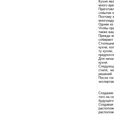
Кухня явл
много вре
Приготовл
события п
Поэтому в
многозада
Одним из 
Чтобы пра
также ваш
Прежде вс
собирают 
Столешни
кухни, ко
ту кухню,
предпочт
Для нача
кухня.
Следующий
стиля, ма
решений.
После тог
экспертам
Создание 
того на с
будущего 
Создавая 
расположе
расположе