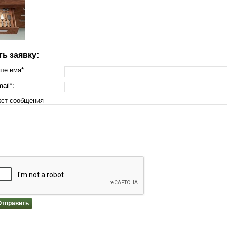
ь заявку:
ше имя*:
ail*:
кст сообщения
Отправить