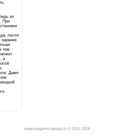
ть
редь из
. При
установки
яда, после
 заранее
ечная
а тем,
 может
, а
пособ
в.
ели. Даже
чном
азводкой
е
ого
www.evagreen-design.ru © 2011-2026