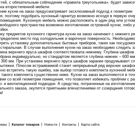
тей, с обязательным соблюдение «правила треугольника», будет зависе
ка второстепенной мебели.
ние кухни на заказ предусматривает эксклюзивный подход к геометрии
, поэтому подобрать кухонный гарнитур возможно исходя в первую оче
 помещения. Кухонную мебель можно расположить в один ряд или углом
вободного пространства возможно изготовление островной кухни, либо 
ойки.
ку предметов кухонного гарнитура кухни на заказ начинают с нижнего р
определено место под холодильник и варочную поверхность. Необходимо
реть установку дополнительных бытовых приборов, таких как посудомо
стиральная. В случае выполнения кухни на заказ необходимо следить з
рина верхнего яруса шкафов соответствовала нижнему. Глубина шкафов
брана индивидуально, но стандартом является глубина нижних – 600 мм
 300 мм. При установке верхнего яруса шкафов заранее продумывают с
вытяжки. Плюсом встраиваемой станет непрерывный ряд верхних шкафо
но встретить такую ошибку, как выбор готового комплекта кухонной меб
 такого комплекта существенно ниже. Кухни на заказ выполняются в то
вии со всей геометрии помещения, что позволяет избежать проблем с р
зо- и вентиляционной подводки. А средства, потраченные на изготовлени
льного заказа, окупятся приятными впечатлениями от созерцания готов
а!
неры
Каталог товаров
Новости
Контакты
Карта сайта