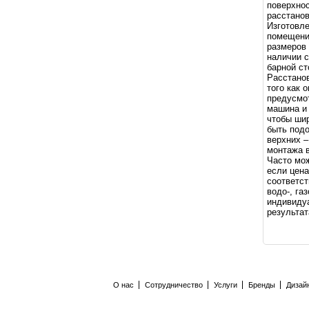
поверхнос
расстанов
Изготовле
помещения
размеров
наличии с
барной ст
Расстанов
того как 
предусмот
машина и 
чтобы ши
быть подо
верхних –
монтажа 
Часто мож
если цена
соответст
водо-, га
индивидуа
результат
О нас
Сотрудничество
Услуги
Бренды
Дизай