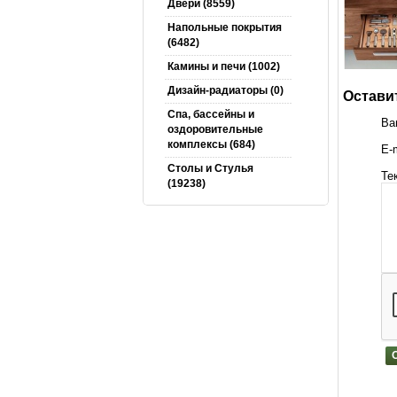
Двери (8559)
Напольные покрытия
(6482)
Камины и печи (1002)
Дизайн-радиаторы (0)
Оставит
Спа, бассейны и
Ва
оздоровительные
комплексы (684)
E-m
Столы и Cтулья
Те
(19238)