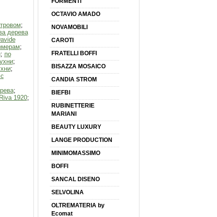
FORMENTI
OCTAVIO AMADO
стровом
;
NOVAMOBILI
ва дерева
avide
CAROTI
змерам
;
FRATELLI BOFFI
и
;
по
ухни
;
BISAZZA MOSAICO
ухни
;
 с
CANDIA STROM
рева
;
BIEFBI
Riva 1920
;
RUBINETTERIE
MARIANI
BEAUTY LUXURY
LANGE PRODUCTION
MINIMOMASSIMO
BOFFI
SANCAL DISENO
SELVOLINA
OLTREMATERIA by
Ecomat