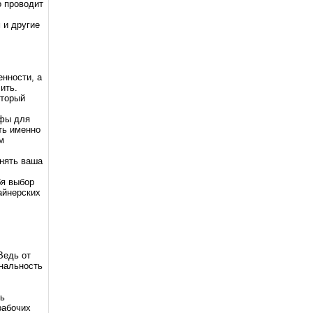
о проводит
 и другие
нности, а
ить.
оторый
афы для
ть именно
м
нять ваша
бя выбор
айнерских
Ведь от
ональность
ь
рабочих