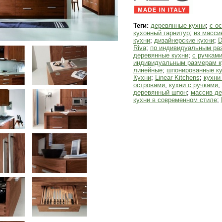
Теги:
деревянные кухни
;
с о
кухонный гарнитур
;
из масси
кухни
;
дизайнерские кухни
;
D
Riva
;
по индивидуальным ра
деревянные кухни
;
с ручкам
индивидуальным размерам к
линейные
;
шпонированные к
Кухни
;
Linear Kitchens
;
кухни
островами
;
кухни с ручками
;
деревянный шпон
;
массив де
кухни в современном стиле
;