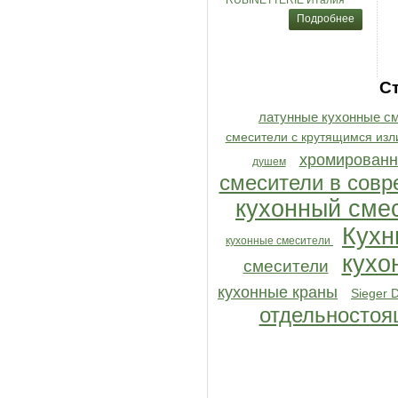
RUBINETTERIE Италия
Подробнее
С
латунные кухонные с
смесители с крутящимся изл
хромированн
душем
смесители в совр
кухонный сме
Кухн
кухонные смесители
кухо
смесители
кухонные краны
Sieger 
отдельносто