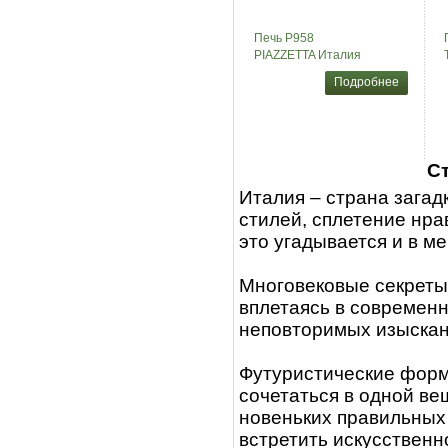
Печь P958
PIAZZETTA Италия
Подробнее
С
Италия – страна загад
стилей, сплетение нра
это угадывается и в м
Многовековые секреты
вплетаясь в современн
неповторимых изыскан
Футуристические формы
сочетаться в одной ве
новеньких правильных
встретить искусствен