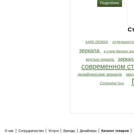
Подробнее
С
отдельност
KARE-DESIGN
зеркала
в стиле барокко зе
зеркал
круглые зеркала
современном с
дизайнерские зеркала
ква
Christopher Guy
О нас
Сотрудничество
Услуги
Бренды
Дизайнеры
Каталог товаров