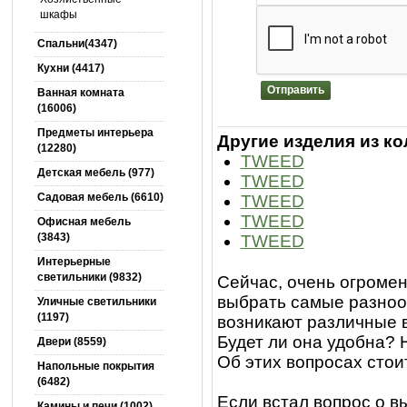
шкафы
Спальни(4347)
Кухни (4417)
Отправить
Ванная комната
(16006)
Предметы интерьера
Другие изделия из к
(12280)
TWEED
Детская мебель (977)
TWEED
Садовая мебель (6610)
TWEED
TWEED
Офисная мебель
(3843)
TWEED
Интерьерные
светильники (9832)
Сейчас, очень огроме
выбрать самые разноо
Уличные светильники
(1197)
возникают различные 
Будет ли она удобна? 
Двери (8559)
Об этих вопросах стои
Напольные покрытия
(6482)
Если встал вопрос о в
Камины и печи (1002)