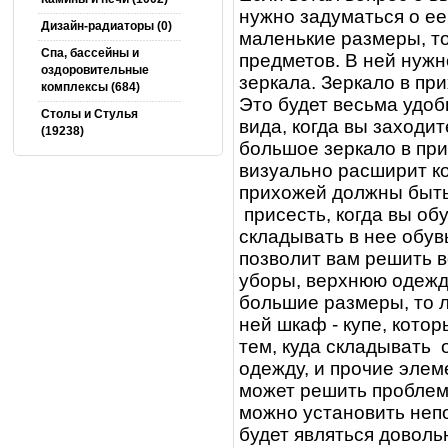
нужно задуматься о ее
Дизайн-радиаторы (0)
маленькие размеры, т
Спа, бассейны и
предметов. В ней нужн
оздоровительные
зеркала. Зеркало в пр
комплексы (684)
Это будет весьма удоб
Столы и Cтулья
вида, когда вы заходит
(19238)
большое зеркало в пр
визуально расширит к
прихожей должны быть
присесть, когда вы об
складывать в нее обувь
позволит вам решить в
уборы, верхнюю одежд
большие размеры, то 
ней шкаф - купе, кото
тем, куда складывать 
одежду, и прочие элем
может решить проблем
можно установить неп
будет являться довол