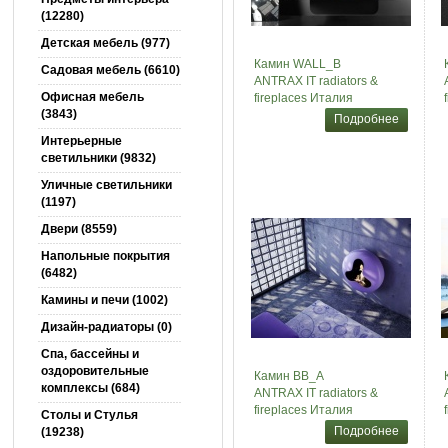
(12280)
Детская мебель (977)
Камин WALL_B
Садовая мебель (6610)
ANTRAX IT radiators &
Офисная мебель
fireplaces Италия
(3843)
Подробнее
Интерьерные
светильники (9832)
Уличные светильники
(1197)
Двери (8559)
Напольные покрытия
(6482)
Камины и печи (1002)
Дизайн-радиаторы (0)
Спа, бассейны и
оздоровительные
Камин BB_A
комплексы (684)
ANTRAX IT radiators &
fireplaces Италия
Столы и Cтулья
Подробнее
(19238)