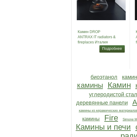
Камин DROP
ANTRAX IT radiators &
fireplaces Италия
Подробнее
биоэтанол
камин
Камин
камины
углеродистой ста
A
деревянные панели
камины из керамических материало
Fire
камины
Simone Mi
Камины и печи
рад