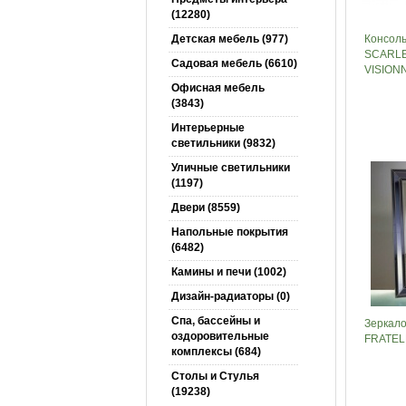
(12280)
Детская мебель (977)
Консоль
SCARL
Садовая мебель (6610)
VISION
Офисная мебель
(3843)
Интерьерные
светильники (9832)
Уличные светильники
(1197)
Двери (8559)
Напольные покрытия
(6482)
Камины и печи (1002)
Дизайн-радиаторы (0)
Спа, бассейны и
Зеркал
оздоровительные
FRATELL
комплексы (684)
Столы и Cтулья
(19238)