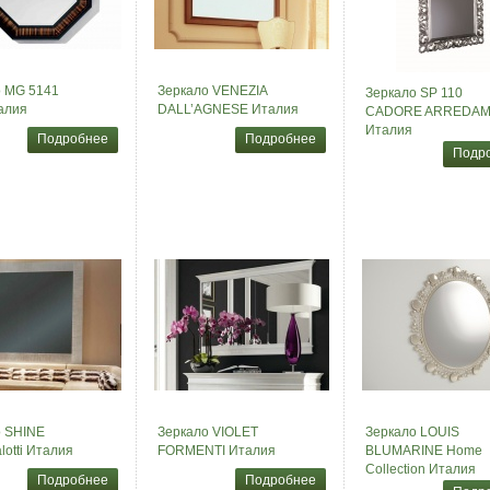
о MG 5141
Зеркало VENEZIA
Зеркало SP 110
алия
DALL’AGNESE Италия
CADORE ARREDAM
Италия
Подробнее
Подробнее
Подр
о SHINE
Зеркало VIOLET
Зеркало LOUIS
lotti Италия
FORMENTI Италия
BLUMARINE Home
Collection Италия
Подробнее
Подробнее