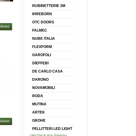
RUBINETTERIE 3M
IHREBORN
OTC DOORS
обнее
FALMEC
NUBE ITALIA
FLEXFORM
GAROFOLI
DIEFFEBI
DE CARLO CASA
DARONO
NOVAMOBILI
RODA
MUTINA
ARTEK
GROHE
обнее
PELLITTERI LED LIGHT
смотрите все бренды