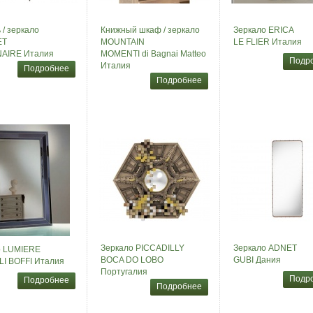
 / зеркало
Книжный шкаф / зеркало
Зеркало ERICA
ET
MOUNTAIN
LE FLIER Италия
NAIRE Италия
MOMENTI di Bagnai Matteo
Подр
Италия
Подробнее
Подробнее
Зеркало PICCADILLY
Зеркало ADNET
о LUMIERE
BOCA DO LOBO
GUBI Дания
I BOFFI Италия
Португалия
Подр
Подробнее
Подробнее