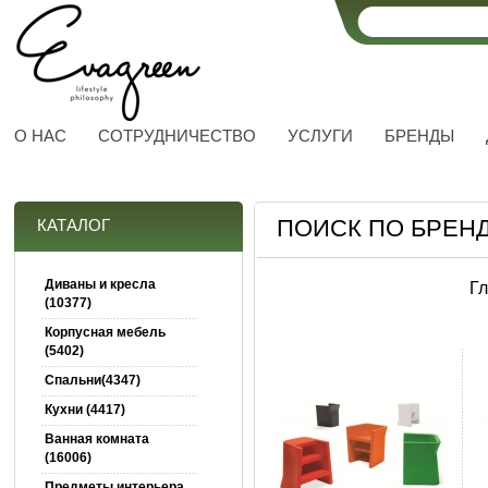
О НАС
СОТРУДНИЧЕСТВО
УСЛУГИ
БРЕНДЫ
ПОИСК ПО БРЕНД
КАТАЛОГ
Диваны и кресла
Г
(10377)
Корпусная мебель
(5402)
Спальни(4347)
Кухни (4417)
Ванная комната
(16006)
Предметы интерьера