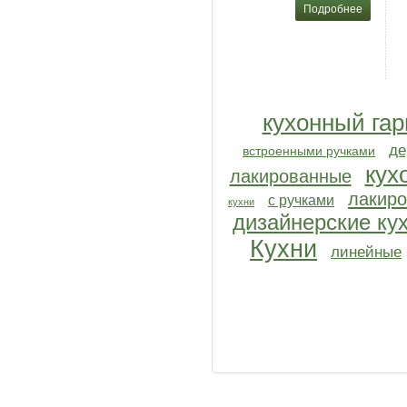
Подробнее
кухонный гар
де
встроенными ручками
кух
лакированные
лакиро
с ручками
кухни
дизайнерские ку
Кухни
линейные