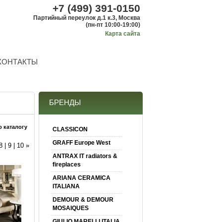
+7 (499) 391-0150
Партийный переулок д.1 к.3, Москва
(пн-пт 10:00-19:00)
Карта сайта
КОНТАКТЫ
БРЕНДЫ
о каталогу
CLASSICON
GRAFF Europe West
8
|
9
|
10
»
ANTRAX IT radiators &
fireplaces
ARIANA CERAMICA
ITALIANA
DEMOUR & DEMOUR
MOSAIQUES
GIULIO MARELLI ITALIA