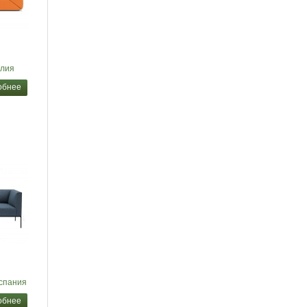
лия
обнее
спания
обнее