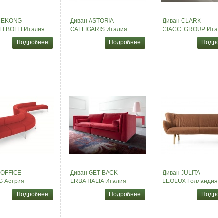
MEKONG
Диван ASTORIA
Диван CLARK
I BOFFI Италия
CALLIGARIS Италия
CIACCI GROUP Ита
Подробнее
Подробнее
Подр
COFFICE
Диван GET BACK
Диван JULITA
G Астрия
ERBA ITALIA Италия
LEOLUX Голландия
Подробнее
Подробнее
Подр