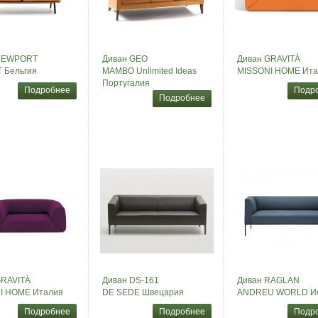
NEWPORT
Диван GEO
Диван GRAVITÀ
 Бельгия
MAMBO Unlimited Ideas
MISSONI HOME Ита
Португалия
Подробнее
Подр
Подробнее
GRAVITÀ
Диван DS-161
Диван RAGLAN
I HOME Италия
DE SEDE Швецария
ANDREU WORLD И
Подробнее
Подробнее
Подр