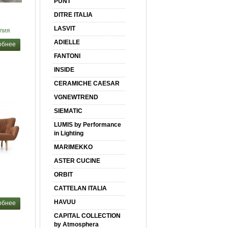
PUNT
DITRE ITALIA
LASVIT
лия
ADIELLE
обнее
FANTONI
INSIDE
CERAMICHE CAESAR
VGNEWTREND
SIEMATIC
LUMIS by Performance
in Lighting
MARIMEKKO
ASTER CUCINE
ORBIT
CATTELAN ITALIA
HAVUU
обнее
CAPITAL COLLECTION
by Atmosphera