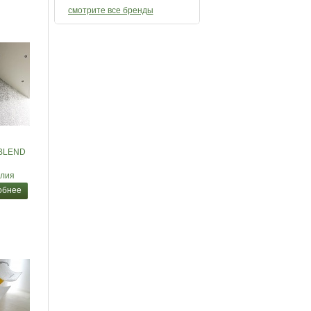
смотрите все бренды
 BLEND
лия
обнее