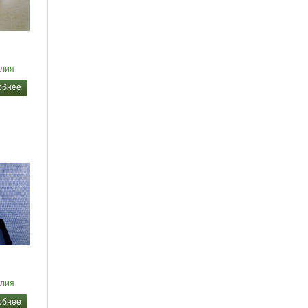
лия
обнее
лия
обнее