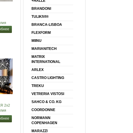
+HALLE
BRANDONI
TULIKIVI®
лия
BRANCA-LISBOA
обнее
FLEXFORM
MIINU
MARIANITECH
MATRIX
INTERNATIONAL
ARLEX
CASTRO LIGHTING
TREKU
VETRERIA VISTOSI
SAHCO & CO. KG
R 2x2
COORDONNE
лия
NORMANN
обнее
COPENHAGEN
MARAZZI