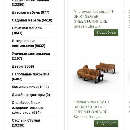
(12280)
Многоместные секции T-
Детская мебель (977)
SHIRT SEATER
Садовая мебель (6610)
GREEN FURNITURE
Sweden Швеция
Офисная мебель
Подробнее
(3843)
Интерьерные
светильники (9832)
Уличные светильники
(1197)
Двери (8559)
Напольные покрытия
(6482)
Камины и печи (1002)
Дизайн-радиаторы (0)
Скамья NOVA C WITH
Спа, бассейны и
BACKREST DOUBLE
оздоровительные
GREEN FURNITURE
комплексы (684)
Sweden Швеция
Столы и Cтулья
Подробнее
(19238)