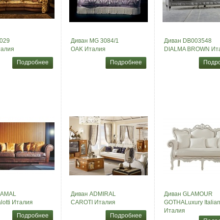
029
Диван MG 3084/1
Диван DB003548
талия
OAK Италия
DIALMA BROWN Ит
Подробнее
Подробнее
Подр
KAMAL
Диван ADMIRAL
Диван GLAMOUR
lotti Италия
CAROTI Италия
GOTHALuxury Italian
Италия
Подробнее
Подробнее