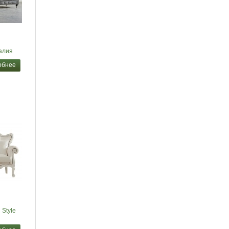
алия
обнее
 Style