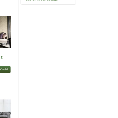
RE
обнее