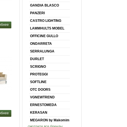
GANDIA BLASCO
PANZERI
CASTRO LIGHTING
обнее
LAMMHULTS MOBEL
OFFICINE GULLO
ONDARRETA
SERRALUNGA
DURLET
SCRIGNO
PROTEGGI
SOFTLINE
OTC DOORS
VGNEWTREND
ERNESTOMEDA
KERASAN
обнее
MEGARON by Makomim
смотрите все бренды