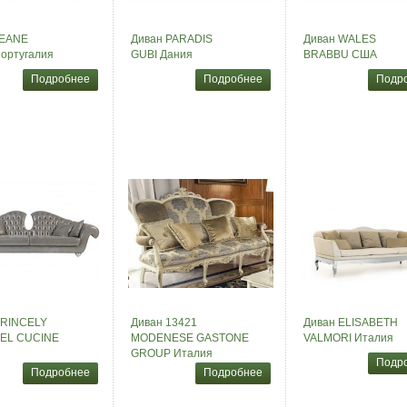
JEANE
Диван PARADIS
Диван WALES
ортугалия
GUBI Дания
BRABBU США
Подробнее
Подробнее
Подр
PRINCELY
Диван 13421
Диван ELISABETH
EL CUCINE
MODENESE GASTONE
VALMORI Италия
GROUP Италия
Подр
Подробнее
Подробнее