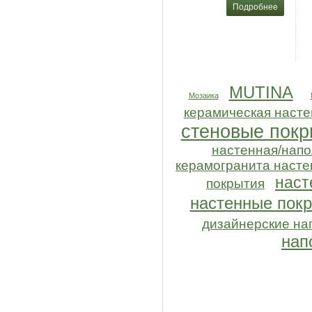
Подробнее
MUTINA
Мозаика
керамическая насте
стеновые покр
настенная/напо
керамогранита насте
наст
покрытия
настенные пок
дизайнерские на
нап