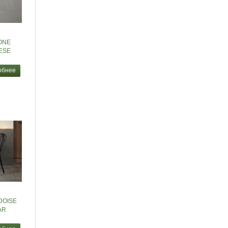
ONE
ESE
обнее
DOISE
AR