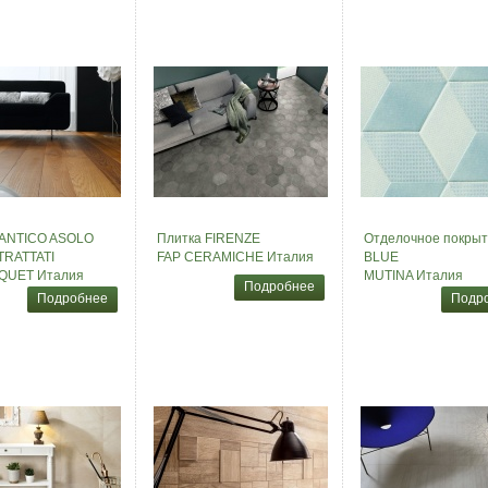
 ANTICO ASOLO
Плитка FIRENZE
Отделочное покрыт
RATTATI
FAP CERAMICHE Италия
BLUE
QUET Италия
MUTINA Италия
Подробнее
Подробнее
Подр