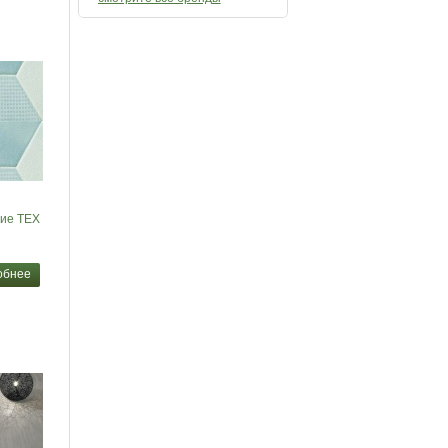
ие TEX
обнее