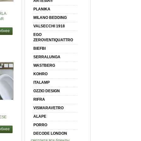
ARTESIA®
PLANIKA
RLA
MILANO BEDDING
AR
VALSECCHI 1918
обнее
EGO
ZEROVENTIQUATTRO
BIEFBI
SERRALUNGA
WASTBERG
KOHRO
ITALAMP
OZZIO DESIGN
RIFRA
VISMARAVETRO
ALAPE
ESE
PORRO
обнее
DECODE LONDON
смотрите все бренды