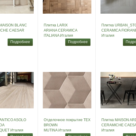
 MAISON BLANC
Плитка LARIX
Плитка URBAN_ST
ICHE CAESAR
ARIANA CERAMICA
CERAMICA FIORAN
ITALIANA Италия
Италия
Подробнее
Подробнее
Подр
 ANTICO ASOLO
Отделочное покрытие TEX
Плитка MAISON AR
NDA
BROWN
CERAMICHE CAES
QUET Италия
MUTINA Италия
Италия