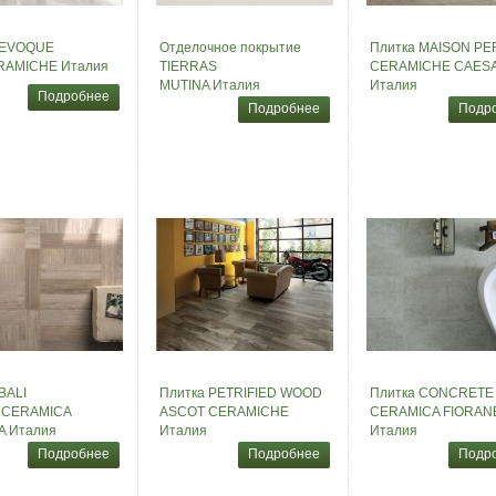
 EVOQUE
Отделочное покрытие
Плитка MAISON PE
RAMICHE Италия
TIERRAS
CERAMICHE CAES
MUTINA Италия
Италия
Подробнее
Подробнее
Подр
BALI
Плитка PETRIFIED WOOD
Плитка CONCRETE
 CERAMICA
ASCOT CERAMICHE
CERAMICA FIORAN
A Италия
Италия
Италия
Подробнее
Подробнее
Подр