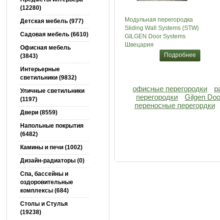
(12280)
Модульная перегородка
Детская мебель (977)
Sliding Wall Systems (STW)
Садовая мебель (6610)
GILGEN Door Systems
Швецария
Офисная мебель
Подробнее
(3843)
Интерьерные
светильники (9832)
офисные перегородки
р
Уличные светильники
перегородки
Gilgen Do
(1197)
переносные перегордки
Двери (8559)
Напольные покрытия
(6482)
Камины и печи (1002)
Дизайн-радиаторы (0)
Спа, бассейны и
оздоровительные
комплексы (684)
Столы и Cтулья
(19238)