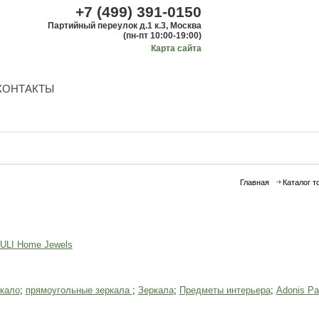
+7 (499) 391-0150
Партийный переулок д.1 к.3, Москва
(пн-пт 10:00-19:00)
Карта сайта
КОНТАКТЫ
Главная
Каталог т
ULI Home Jewels
ркало
;
прямоугольные зеркала
;
Зеркала
;
Предметы интерьера
;
Adonis P