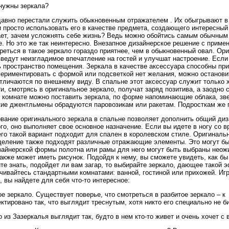
нужны зеркала?
давно перестали служить обыкновенным отражателем . Их обыгрывают в
 просто использовать его в качестве предмета, создающего интересный
ет, зачем усложнять себе жизнь? Ведь можно обойтись самым обычным 
. Но это же так неинтересно. Внезапное дизайнерское решение с приме
реться в такое зеркало гораздо приятнее, чем в обыкновенный овал. О
ведут неизгладимое впечатление на гостей и улучшат настроение. Если
 пространство помещения. Зеркала в качестве аксессуара способны пр
ериментировать с формой или подсветкой нет желания, можно остановит
тличаются по внешнему виду. В спальне этот аксессуар служит только хо
и, смотрясь в оригинальное зеркало, получат заряд позитива, а заодно с
 комнате можно поставить зеркала, по форме напоминающие облака, зве
ие джентльмены обрадуются паровозикам или ракетам. Подросткам же п
ание оригинального зеркала в спальне позволяет дополнить общий дизай
го, оно выполняет свое основное назначение. Если вы идете в ногу со 
го такой вариант подходит для спален в королевском стиле. Оригинальн
еление также подходят различные отражающие элементы. Это могут быт
айнерской формы полотна или рамы для него могут быть выбраны неожи
акже может иметь рисунок. Подойдя к нему, вы сможете увидеть, как бы
те знать, подойдет ли вам загар, то выбирайте зеркало, дающее такой
чивайтесь стандартными комнатами: ванной, гостиной или прихожей. И
 вы найдете для себя что-то интересное:
ое зеркало. Существует поверье, что смотреться в разбитое зеркало – к
ктировано так, что выглядит треснутым, хотя никто его специально не б
о из Зазеркалья выглядит так, будто в нем кто-то живет и очень хочет