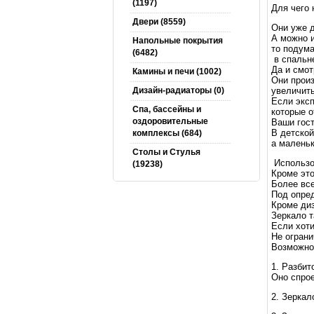
(1197)
Для чего 
Двери (8559)
Они уже 
А можно и
Напольные покрытия
то подума
(6482)
в спальне
Да и смот
Камины и печи (1002)
Они произ
увеличить
Дизайн-радиаторы (0)
Если эксп
Спа, бассейны и
которые о
оздоровительные
Ваши гост
В детской
комплексы (684)
а маленьк
Столы и Cтулья
Использов
(19238)
Кроме это
Более все
Под опред
Кроме диз
Зеркало т
Если хоти
Не ограни
Возможно,
1. Разбит
Оно спрое
2. Зеркал