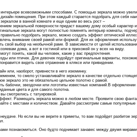
 интерьере всевозможными способами. С помощью зеркала можно увели
 дизайн помещения. При этом каждый старается подобрать для себя наи
зеркалом в ванной комнате и еще одним во весь рост –
нением зеркальной поверхности придаст вашему дому особый характер и
ригинальные зеркала могут полностью поменять интерьер комнаты, подче
 правильно подобрать зеркало, можно создать эффект оптической иллюз
ивлечь внимание своей рамой или формой. Для их оформления использу
ь свой выбор на необычной раме. В зависимости от целей использовани
зяевам дома, а вот в гостиной или в прихожей он у всех на виду.
могут понять, какой вы человек, какие у вас предпочтения.
зды или птичек. Для девочек подойдут оригинальные варианты, похожие
онравится видеть свое отражение в кляксе или привидении.
н или, наоборот, привнести в него изюминку.
временем, то смело устанавливайте зеркало в качестве отдельно стояще
ое зеркало это не обязательно цельное полотно с рамой.
ь бабочки, звездочки или логотипы известных компаний.В оформлении 
данные цвета и для самого полотна.
 вы смотрелись с татуировкой.
 эффект. Размещать зеркала можно в любом месте. Проявите свою фанта
грайте с местами и количеством. Давайте рассмотрим самые популярные
 неудаче. Но если вы не верите в приметы, то вам подойдет разбитое зе
ил.
 с вами познакомиться. Оно будто поднимает занавес между двумя мирами