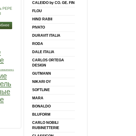
CALEIDO by CO. GE. FIN
ь PEPE
FLOU
I
HIND RABII
обнее
PIVATO
DURAVIT ITALIA
RODA
е
DALE ITALIA
е
CARLOS ORTEGA
DESIGN
 смесители с
GUTMANN
ие
NIKARI OY
ель
SOFTLINE
ные
е
MARA
BONALDO
BLUFORM
CARLO NOBILI
RUBINETTERIE