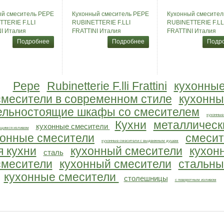
ый смеситель PEPE
Кухонный смеситель PEPE
Кухонный смесител
TERIE F.LLI
RUBINETTERIE F.LLI
RUBINETTERIE F.LL
I Италия
FRATTINI Италия
FRATTINI Италия
Подробнее
Подробнее
Подр
Pepe
Rubinetterie F.lli Frattini
кухонны
смесители в современном стиле
кухонны
ельностоящие шкафы со смесителем
кухонные
Кухни
металлическ
кухонные смесители
ящимся изливом
хонные смесители
смесит
кухонные смесители с выдвижным душем
я кухни
кухонный смесители
кухон
сталь
смесители
кухонный смесители
стальны
кухонные смесители
столешницы
с поворотным изливом