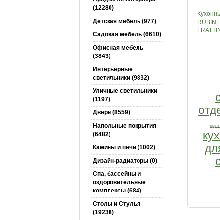
(12280)
Кухонн
Детская мебель (977)
RUBINET
FRATTIN
Садовая мебель (6610)
Офисная мебель
(3843)
Интерьерные
светильники (9832)
Уличные светильники
(1197)
отд
Двери (8559)
Напольные покрытия
крут
ку
(6482)
дл
Камины и печи (1002)
Дизайн-радиаторы (0)
Спа, бассейны и
оздоровительные
комплексы (684)
Столы и Cтулья
(19238)