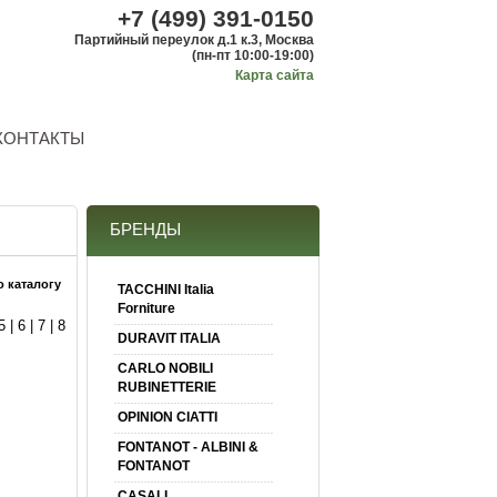
+7 (499) 391-0150
Партийный переулок д.1 к.3, Москва
(пн-пт 10:00-19:00)
Карта сайта
КОНТАКТЫ
БРЕНДЫ
о каталогу
TACCHINI Italia
Forniture
5
|
6
|
7
|
8
DURAVIT ITALIA
CARLO NOBILI
RUBINETTERIE
OPINION CIATTI
FONTANOT - ALBINI &
FONTANOT
CASALI