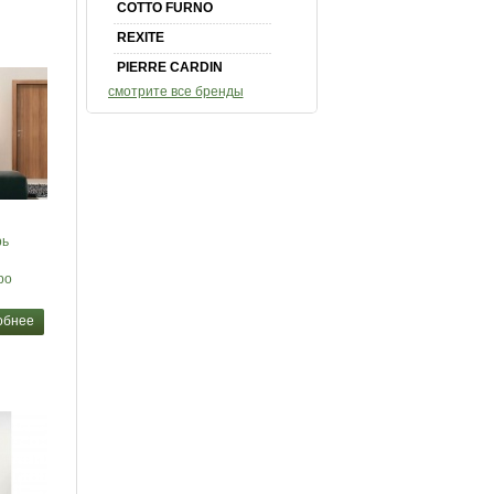
COTTO FURNO
REXITE
PIERRE CARDIN
смотрите все бренды
рь
po
обнее