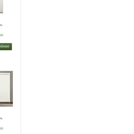
рь
po
обнее
рь
po