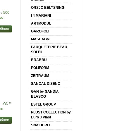
ORSJO BELYSNING
ь 500
I 4 MARIANI
po
ARTMODUL
обнее
GAROFOLI
MASCAGNI
PARQUETERIE BEAU
SOLEIL
BRABBU
POLIFORM
ZEITRAUM
SANCAL DISENO
GAN by GANDIA
BLASCO
рь ONE
ESTEL GROUP
po
PLUST COLLECTION by
Euro 3 Plast
обнее
SNAIDERO