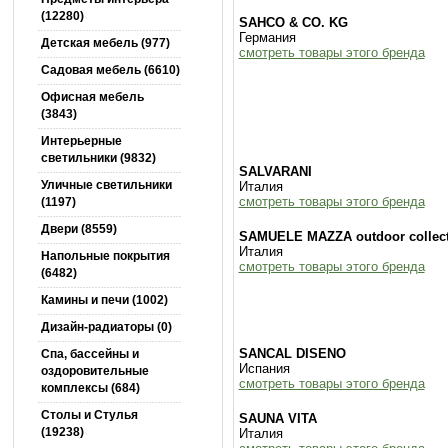
(12280)
SAHCO & CO. KG
Германия
Детская мебель (977)
смотреть товары этого бренда
Садовая мебель (6610)
Офисная мебель
(3843)
Интерьерные
светильники (9832)
SALVARANI
Уличные светильники
Италия
смотреть товары этого бренда
(1197)
Двери (8559)
SAMUELE MAZZA outdoor collect
Италия
Напольные покрытия
смотреть товары этого бренда
(6482)
Камины и печи (1002)
Дизайн-радиаторы (0)
SANCAL DISENO
Спа, бассейны и
Испания
оздоровительные
смотреть товары этого бренда
комплексы (684)
Столы и Cтулья
SAUNA VITA
(19238)
Италия