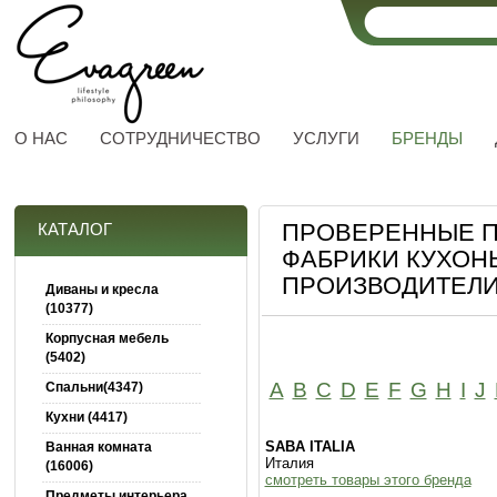
О НАС
СОТРУДНИЧЕСТВО
УСЛУГИ
БРЕНДЫ
ПРОВЕРЕННЫЕ П
КАТАЛОГ
ФАБРИКИ КУХОНЬ
ПРОИЗВОДИТЕЛИ
Диваны и кресла
(10377)
Корпусная мебель
(5402)
A
B
C
D
E
F
G
H
I
J
Спальни(4347)
Кухни (4417)
SABA ITALIA
Ванная комната
Италия
(16006)
смотреть товары этого бренда
Предметы интерьера