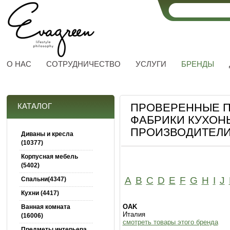
О НАС
СОТРУДНИЧЕСТВО
УСЛУГИ
БРЕНДЫ
ПРОВЕРЕННЫЕ П
КАТАЛОГ
ФАБРИКИ КУХОНЬ
ПРОИЗВОДИТЕЛИ
Диваны и кресла
(10377)
Корпусная мебель
(5402)
A
B
C
D
E
F
G
H
I
J
Спальни(4347)
Кухни (4417)
OAK
Ванная комната
Италия
(16006)
смотреть товары этого бренда
Предметы интерьера