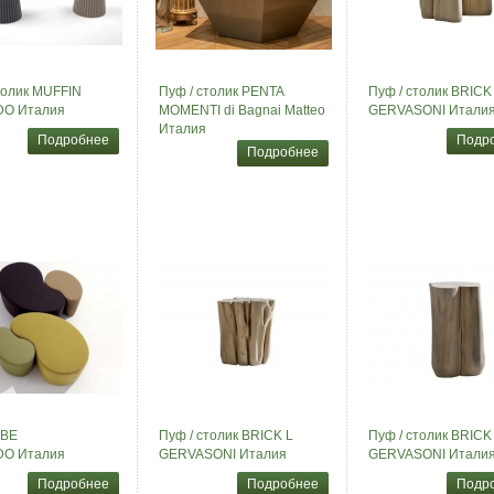
толик MUFFIN
Пуф / столик PENTA
Пуф / столик BRICK
O Италия
MOMENTI di Bagnai Matteo
GERVASONI Итали
Италия
Подробнее
Подр
Подробнее
BE
Пуф / столик BRICK L
Пуф / столик BRICK
O Италия
GERVASONI Италия
GERVASONI Итали
Подробнее
Подробнее
Подр