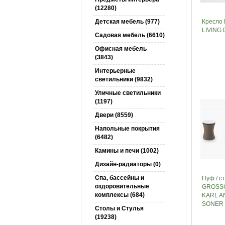
(12280)
Детская мебель (977)
Кресл
LIVING 
Садовая мебель (6610)
Офисная мебель
(3843)
Интерьерные
светильники (9832)
Уличные светильники
(1197)
Двери (8559)
Напольные покрытия
(6482)
Камины и печи (1002)
Дизайн-радиаторы (0)
Спа, бассейны и
Пуф / с
оздоровительные
GROSS
комплексы (684)
KARL A
SONER 
Столы и Cтулья
(19238)