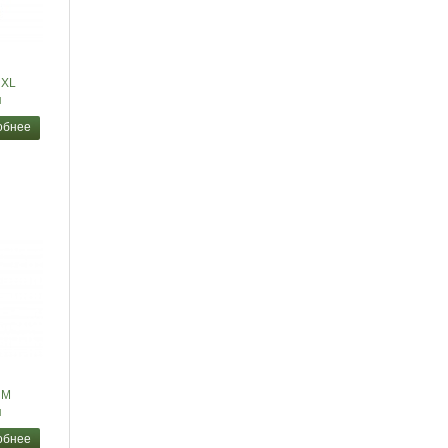
 XL
я
обнее
 M
я
обнее