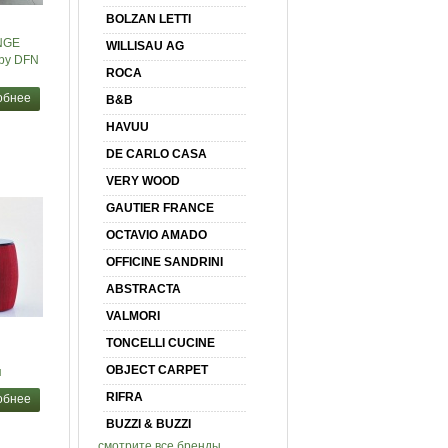
BOLZAN LETTI
NGE
WILLISAU AG
by DFN
ROCA
обнее
B&B
HAVUU
DE CARLO CASA
VERY WOOD
GAUTIER FRANCE
OCTAVIO AMADO
OFFICINE SANDRINI
ABSTRACTA
VALMORI
TONCELLI CUCINE
OBJECT CARPET
я
RIFRA
обнее
BUZZI & BUZZI
смотрите все бренды