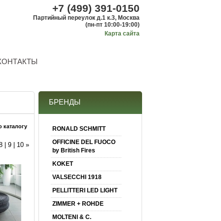
+7 (499) 391-0150
Партийный переулок д.1 к.3, Москва
(пн-пт 10:00-19:00)
Карта сайта
КОНТАКТЫ
БРЕНДЫ
о каталогу
RONALD SCHMITT
OFFICINE DEL FUOCO
8
|
9
|
10
»
by British Fires
KOKET
VALSECCHI 1918
PELLITTERI LED LIGHT
ZIMMER + ROHDE
MOLTENI & C.