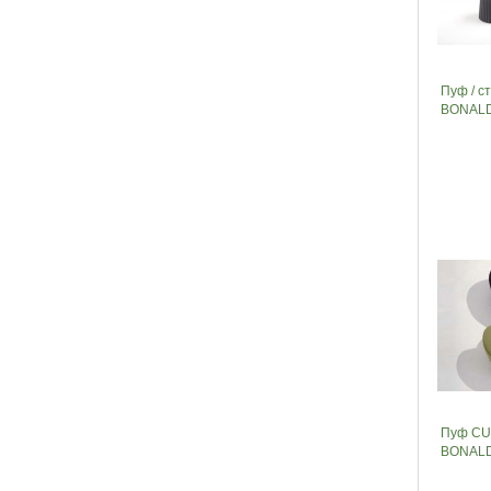
Пуф / с
BONALD
Пуф CU
BONALD