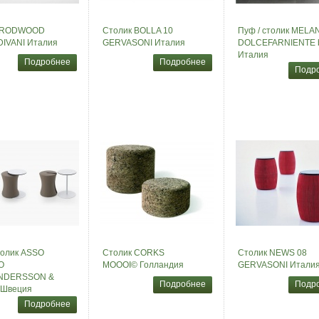
о RODWOOD
Столик BOLLA 10
Пуф / столик MELA
DIVANI Италия
GERVASONI Италия
DOLCEFARNIENTE 
Италия
Подробнее
Подробнее
Подр
толик ASSO
Столик CORKS
Столик NEWS 08
O
MOOOI© Голландия
GERVASONI Итали
NDERSSON &
Подробнее
Подр
Швеция
Подробнее