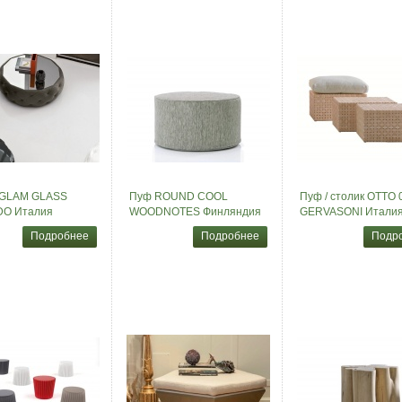
 GLAM GLASS
Пуф ROUND COOL
Пуф / столик OTTO 
O Италия
WOODNOTES Финляндия
GERVASONI Итали
Подробнее
Подробнее
Подр