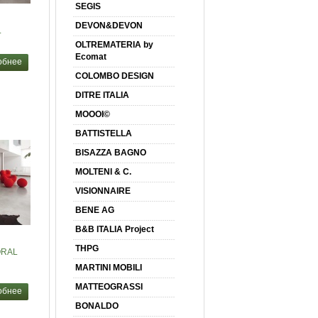
SEGIS
DEVON&DEVON
L
OLTREMATERIA by
Ecomat
обнее
COLOMBO DESIGN
DITRE ITALIA
MOOOI©
BATTISTELLA
BISAZZA BAGNO
MOLTENI & C.
VISIONNAIRE
BENE AG
B&B ITALIA Project
THPG
ORAL
MARTINI MOBILI
MATTEOGRASSI
обнее
BONALDO