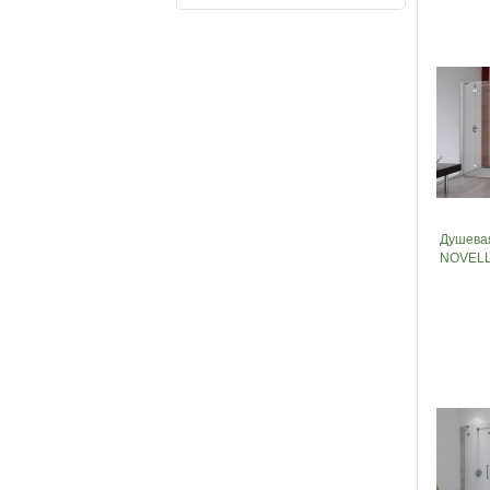
Душева
NOVELL