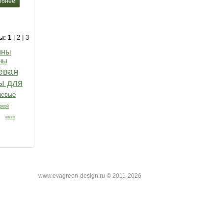
обнее
ы:
1
|
2
|
3
ины
ны
евая
ы для
шевые
ркой
ванна
www.evagreen-design.ru © 2011-2026