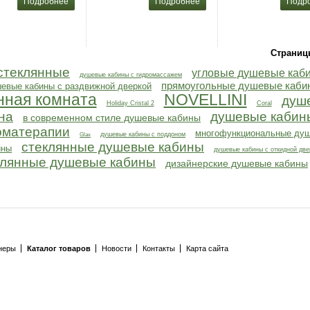
Подробнее
Подробнее
Подр
Страниц
стеклянные
угловые душевые каб
душевые кабины с гидромассажем
прямоугольные душевые каби
евые кабины с раздвижной дверкой
нная комната
NOVELLINI
душ
Holiday Cristal 2
Coral
на
душевые кабин
в современном стиле душевые кабины
оматерапии
многофункциональные ду
душевые кабины с поддоном
Glax
стеклянные душевые кабины
ины
душевые кабины с откидной две
клянные душевые кабины
дизайнерские душевые кабины
неры
Каталог товаров
Новости
Контакты
Карта сайта