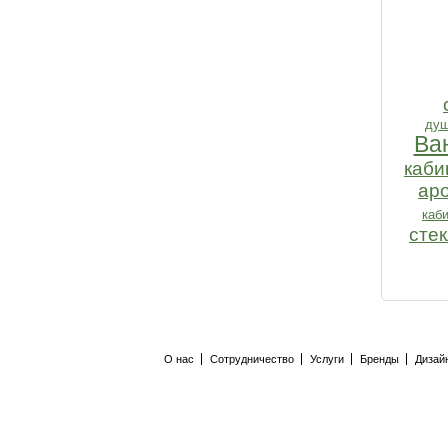
душ
Ва
каби
ар
каб
сте
О нас
Сотрудничество
Услуги
Бренды
Дизай