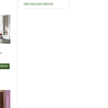
смотрите все бренды
рь
обнее