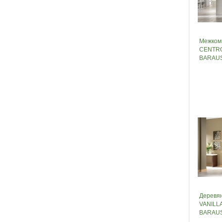
Межком
CENTRO
BARAUS
Деревян
VANILL
BARAUS