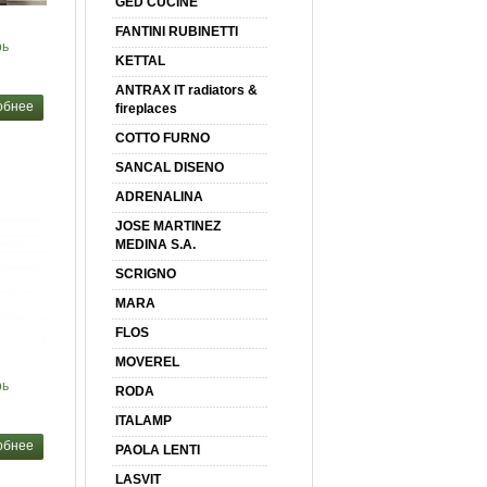
GED CUCINE
FANTINI RUBINETTI
рь
KETTAL
ANTRAX IT radiators &
обнее
fireplaces
COTTO FURNO
SANCAL DISENO
ADRENALINA
JOSE MARTINEZ
MEDINA S.A.
SCRIGNO
MARA
FLOS
MOVEREL
рь
RODA
ITALAMP
обнее
PAOLA LENTI
LASVIT