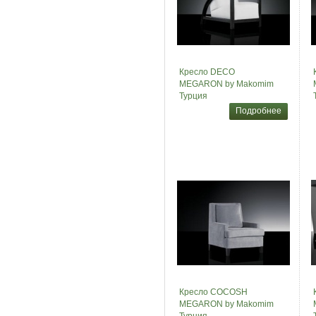
Кресло DECO
MEGARON by Makomim
Турция
Подробнее
Кресло COCOSH
MEGARON by Makomim