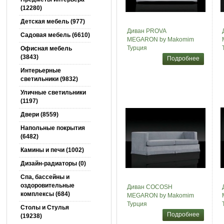
(12280)
Детская мебель (977)
Диван PROVA
Садовая мебель (6610)
MEGARON by Makomim
Турция
Офисная мебель
(3843)
Подробнее
Интерьерные
светильники (9832)
Уличные светильники
(1197)
Двери (8559)
Напольные покрытия
(6482)
Камины и печи (1002)
Дизайн-радиаторы (0)
Спа, бассейны и
оздоровительные
Диван COCOSH
комплексы (684)
MEGARON by Makomim
Турция
Столы и Cтулья
Подробнее
(19238)